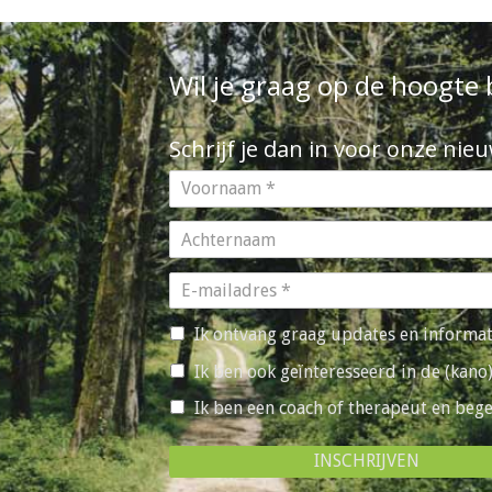
Wil je graag op de hoogte 
Schrijf je dan in voor onze nie
Ik ontvang graag updates en informati
Ik ben ook geïnteresseerd in de (kano
Ik ben een coach of therapeut en beg
INSCHRIJVEN