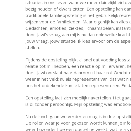
situaties in ons leven waar we meer duidelijkheid ove
bezig houden of dwars zitten. Een opstelling kan dan
traditionele familieopstelling is het gebruikelijk rep
wijzen voor de familieleden. Maar eigenlijk kan alle
Gedachten, emoties, ziektes, lichaamsdelen, instant
door. Jawi’s vraag aan mij is nu dan ook: welke krac
jouw vraag, jouw situatie. Ik kies ervoor om de asp
stellen.
Tijdens de opstelling blijkt al snel dat voeding loss
relatie tot mij hebben, een reactie op mij ervaren,
doet. Jawi ontslaat haar daarom uit haar rol. Omdat d
weer in het veld; nu als representant van ‘dat wat n
ook het onbekende kun je laten representeren. En da
Een opstelling laat zich moeilijk navertellen. Het ga
is bijzonder persoonlijk. Mijn opstelling was emot
Na de lunch gaan we verder en mag ik in drie opstel
De rollen waar je voor gekozen wordt kunnen je info
weer bijzonder hoe een opstelling werkt, wat je als