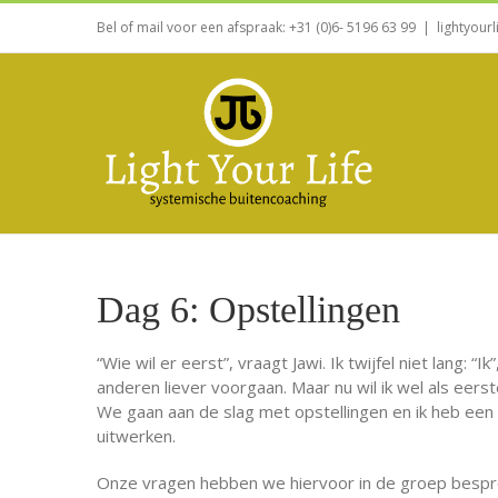
Bel of mail voor een afspraak: +31 (0)6- 5196 63 99
|
lightyourl
Dag 6: Opstellingen
“Wie wil er eerst”, vraagt Jawi. Ik twijfel niet lang: “Ik”
anderen liever voorgaan. Maar nu wil ik wel als eerst
We gaan aan de slag met opstellingen en ik heb een v
uitwerken.
Onze vragen hebben we hiervoor in de groep besprok