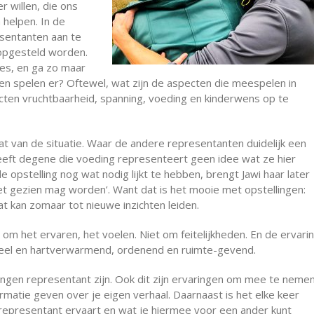
r willen, die ons
 helpen. In de
resentanten aan te
s opgesteld worden.
ies, en ga zo maar
hten spelen er? Oftewel, wat zijn de aspecten die meespelen in
ecten vruchtbaarheid, spanning, voeding en kinderwens op te
taat van de situatie. Waar de andere representanten duidelijk een
 heeft degene die voeding representeert geen idee wat ze hier
e opstelling nog wat nodig lijkt te hebben, brengt Jawi haar later
iet gezien mag worden’. Want dat is het mooie met opstellingen:
t kan zomaar tot nieuwe inzichten leiden.
at om het ervaren, het voelen. Niet om feitelijkheden. En de ervari
ioneel en hartverwarmend, ordenend en ruimte-gevend.
lingen representant zijn. Ook dit zijn ervaringen om mee te nemen
rmatie geven over je eigen verhaal. Daarnaast is het elke keer
 representant ervaart en wat je hiermee voor een ander kunt